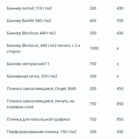
Баннер литой, 510 г/м2
330
430
Баннер Backlit 560 г/м2
450
550
Баннер Blockout 440 г/м2
330
430
Баннер Blockout, 440 г/м2 печать с 2-х
1000
x
сторон
Баннер негорючий Г1
750
x
Баннерная сетка, 370 г/м2
330
x
Пленка самоклеящаяся, Orajet 3640
350
450
Пленка самоклеящаяся, печать на
750
850
клеевом слое
Плёнка для напольной графики
750
850
Перфорированная пленка, 150 г/м2
330
430