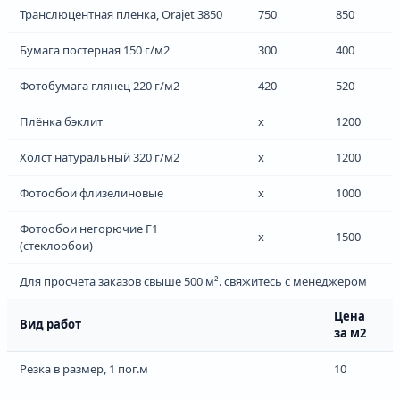
Транслюцентная пленка, Orajet 3850
750
850
Бумага постерная 150 г/м2
300
400
Фотобумага глянец 220 г/м2
420
520
Плёнка бэклит
x
1200
Холст натуральный 320 г/м2
х
1200
Фотообои флизелиновые
х
1000
Фотообои негорючие Г1
x
1500
(стеклообои)
Для просчета заказов свыше 500 м². свяжитесь с менеджером
Цена
Вид работ
за м2
Резка в размер, 1 пог.м
10