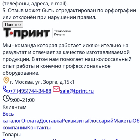
(телефоны, адреса, e-mail).
5. Отзыв может быть отредактирован по орфографии
или отклонён при нарушении правил.
Понятно
Мы - команда которая работает исключительно на
результат и отвечает за качество изготавливаемой
продукции. В этом нам помогает наш колоссальный
опыт работы и конечно профессиональное
оборудование.
г. Москва, ул. Зорге, д.15к1
+7 (495)744-34-88
sale@tprint.ru
9:00–21:00
Клиентам
Весь
каталог
Оплата
Доставка
Реквизиты
Глоссарий
Макеты
Об
компании
Контакты
Товары