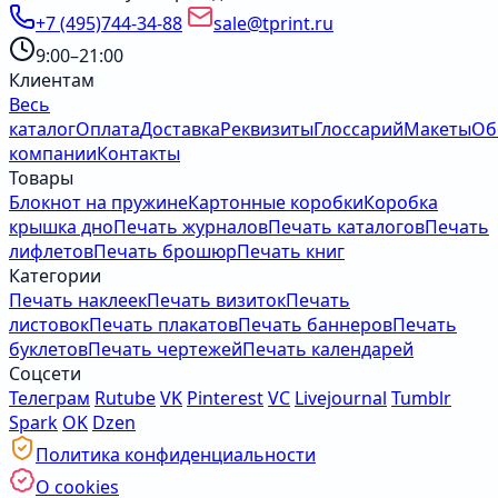
+7 (495)744-34-88
sale@tprint.ru
9:00–21:00
Клиентам
Весь
каталог
Оплата
Доставка
Реквизиты
Глоссарий
Макеты
Об
компании
Контакты
Товары
Блокнот на пружине
Картонные коробки
Коробка
крышка дно
Печать журналов
Печать каталогов
Печать
лифлетов
Печать брошюр
Печать книг
Категории
Печать наклеек
Печать визиток
Печать
листовок
Печать плакатов
Печать баннеров
Печать
буклетов
Печать чертежей
Печать календарей
Соцсети
Телеграм
Rutube
VK
Pinterest
VC
Livejournal
Tumblr
Spark
OK
Dzen
Политика конфиденциальности
О cookies