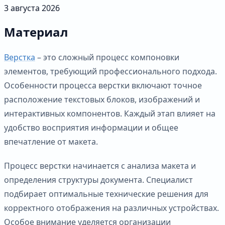
3 августа 2026
Материал
Верстка
– это сложный процесс компоновки
элементов, требующий профессионального подхода.
Особенности процесса верстки включают точное
расположение текстовых блоков, изображений и
интерактивных компонентов. Каждый этап влияет на
удобство восприятия информации и общее
впечатление от макета.
Процесс верстки начинается с анализа макета и
определения структуры документа. Специалист
подбирает оптимальные технические решения для
корректного отображения на различных устройствах.
Особое внимание уделяется организации