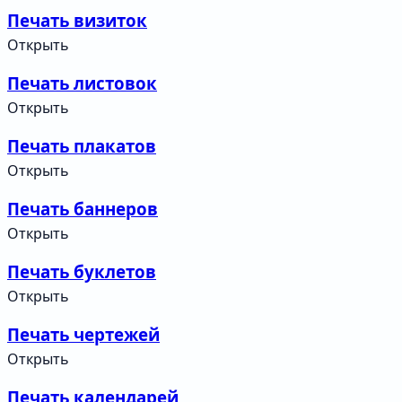
Печать визиток
Открыть
Печать листовок
Открыть
Печать плакатов
Открыть
Печать баннеров
Открыть
Печать буклетов
Открыть
Печать чертежей
Открыть
Печать календарей