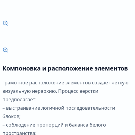
Компоновка и расположение элементов
Грамотное расположение элементов создает четкую
визуальную иерархию. Процесс верстки
предполагает:
– выстраивание логичной последовательности
блоков;
– соблюдение пропорций и баланса белого
пространства;