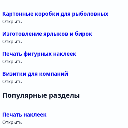
Картонные коробки для рыболовных
принадлежностей
Открыть
Изготовление ярлыков и бирок
Открыть
Печать фигурных наклеек
Открыть
Визитки для компаний
Открыть
Популярные разделы
Печать наклеек
Открыть