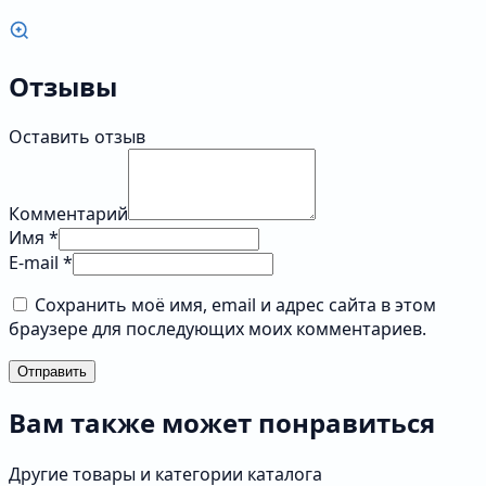
Отзывы
Оставить отзыв
Комментарий
Имя *
E-mail *
Сохранить моё имя, email и адрес сайта в этом
браузере для последующих моих комментариев.
Отправить
Вам также может понравиться
Другие товары и категории каталога