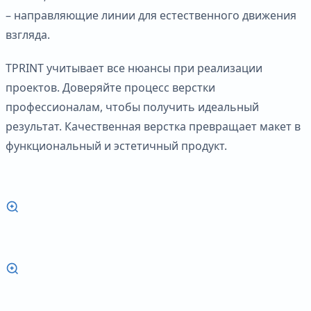
– направляющие линии для естественного движения
взгляда.
TPRINT учитывает все нюансы при реализации
проектов. Доверяйте процесс верстки
профессионалам, чтобы получить идеальный
результат. Качественная верстка превращает макет в
функциональный и эстетичный продукт.