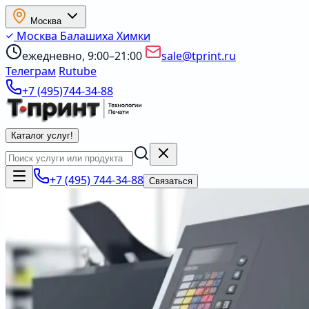
Москва
Москва
Балашиха
Химки
ежедневно, 9:00–21:00
sale@tprint.ru
Телеграм
Rutube
+7 (495)744-34-88
Каталог услуг
!
+7 (495) 744-34-88
Связаться