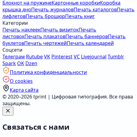
Блокнот на пружине
Картонные коробки
Коробка
крышка дно
Печать журналов
Печать каталогов
Печать
лифлетов
Печать брошюр
Печать книг
Категории
Печать наклеек
Печать визиток
Печать
листовок
Печать плакатов
Печать баннеров
Печать
буклетов
Печать чертежей
Печать календарей
Соцсети
Телеграм
Rutube
VK
Pinterest
VC
Livejournal
Tumblr
Spark
OK
Dzen
Политика конфиденциальности
О cookies
Карта сайта
© 2020–2026 tprint | Цифровая типография. Все права
защищены.
Связаться с нами