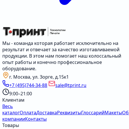
Мы - команда которая работает исключительно на
результат и отвечает за качество изготавливаемой
продукции. В этом нам помогает наш колоссальный
опыт работы и конечно профессиональное
оборудование.
г. Москва, ул. Зорге, д.15к1
+7 (495)744-34-88
sale@tprint.ru
9:00–21:00
Клиентам
Весь
каталог
Оплата
Доставка
Реквизиты
Глоссарий
Макеты
Об
компании
Контакты
Товары