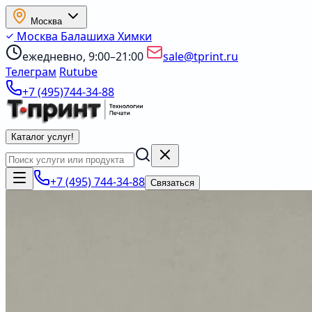
Москва
Москва
Балашиха
Химки
ежедневно, 9:00–21:00
sale@tprint.ru
Телеграм
Rutube
+7 (495)744-34-88
Каталог услуг
!
+7 (495) 744-34-88
Связаться