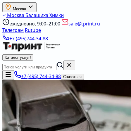
Москва
Москва
Балашиха
Химки
ежедневно, 9:00–21:00
sale@tprint.ru
Телеграм
Rutube
+7 (495)744-34-88
Каталог услуг
!
+7 (495) 744-34-88
Связаться