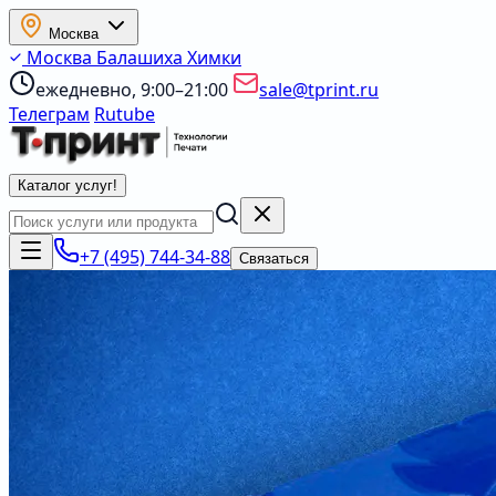
Москва
Москва
Балашиха
Химки
ежедневно, 9:00–21:00
sale@tprint.ru
Телеграм
Rutube
Каталог услуг
!
+7 (495) 744-34-88
Связаться