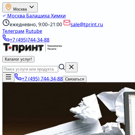
Москва
Москва
Балашиха
Химки
ежедневно, 9:00–21:00
sale@tprint.ru
Телеграм
Rutube
+7 (495)744-34-88
Каталог услуг
!
+7 (495) 744-34-88
Связаться