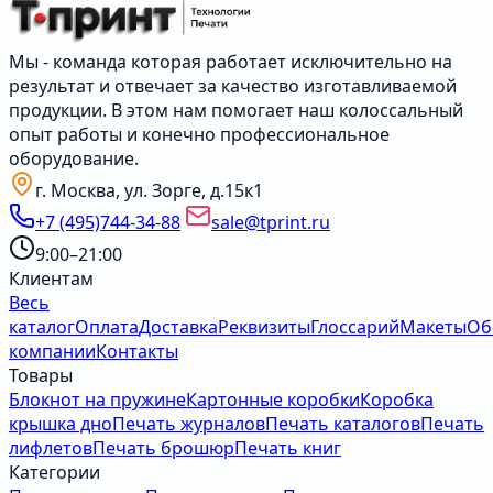
Мы - команда которая работает исключительно на
результат и отвечает за качество изготавливаемой
продукции. В этом нам помогает наш колоссальный
опыт работы и конечно профессиональное
оборудование.
г. Москва, ул. Зорге, д.15к1
+7 (495)744-34-88
sale@tprint.ru
9:00–21:00
Клиентам
Весь
каталог
Оплата
Доставка
Реквизиты
Глоссарий
Макеты
Об
компании
Контакты
Товары
Блокнот на пружине
Картонные коробки
Коробка
крышка дно
Печать журналов
Печать каталогов
Печать
лифлетов
Печать брошюр
Печать книг
Категории