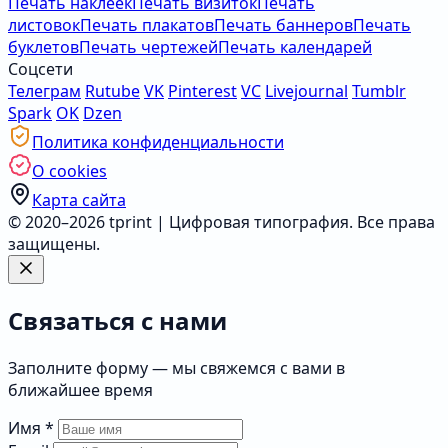
Печать наклеек
Печать визиток
Печать
листовок
Печать плакатов
Печать баннеров
Печать
буклетов
Печать чертежей
Печать календарей
Соцсети
Телеграм
Rutube
VK
Pinterest
VC
Livejournal
Tumblr
Spark
OK
Dzen
Политика конфиденциальности
О cookies
Карта сайта
© 2020–2026 tprint | Цифровая типография. Все права
защищены.
Связаться с нами
Заполните форму — мы свяжемся с вами в
ближайшее время
Имя
*