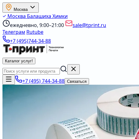
Москва
Москва
Балашиха
Химки
ежедневно, 9:00–21:00
sale@tprint.ru
Телеграм
Rutube
+7 (495)744-34-88
Каталог услуг
!
+7 (495) 744-34-88
Связаться