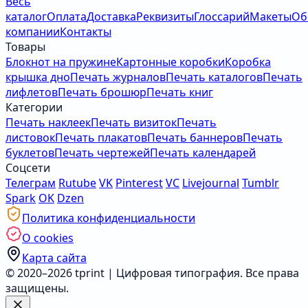
Весь
каталог
Оплата
Доставка
Реквизиты
Глоссарий
Макеты
Об
компании
Контакты
Товары
Блокнот на пружине
Картонные коробки
Коробка
крышка дно
Печать журналов
Печать каталогов
Печать
лифлетов
Печать брошюр
Печать книг
Категории
Печать наклеек
Печать визиток
Печать
листовок
Печать плакатов
Печать баннеров
Печать
буклетов
Печать чертежей
Печать календарей
Соцсети
Телеграм
Rutube
VK
Pinterest
VC
Livejournal
Tumblr
Spark
OK
Dzen
Политика конфиденциальности
О cookies
Карта сайта
© 2020–2026 tprint | Цифровая типография. Все права
защищены.