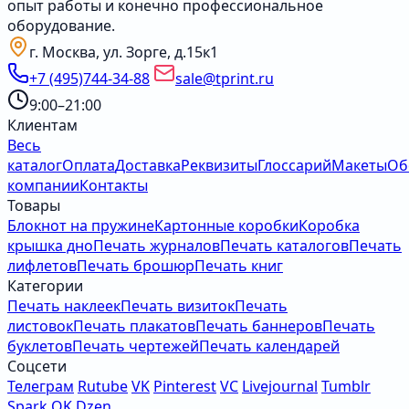
опыт работы и конечно профессиональное
оборудование.
г. Москва, ул. Зорге, д.15к1
+7 (495)744-34-88
sale@tprint.ru
9:00–21:00
Клиентам
Весь
каталог
Оплата
Доставка
Реквизиты
Глоссарий
Макеты
Об
компании
Контакты
Товары
Блокнот на пружине
Картонные коробки
Коробка
крышка дно
Печать журналов
Печать каталогов
Печать
лифлетов
Печать брошюр
Печать книг
Категории
Печать наклеек
Печать визиток
Печать
листовок
Печать плакатов
Печать баннеров
Печать
буклетов
Печать чертежей
Печать календарей
Соцсети
Телеграм
Rutube
VK
Pinterest
VC
Livejournal
Tumblr
Spark
OK
Dzen