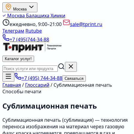
Москва
Москва
Балашиха
Химки
ежедневно, 9:00–21:00
sale@tprint.ru
Телеграм
Rutube
+7 (495)744-34-88
Каталог услуг
!
+7 (495) 744-34-88
Связаться
Главная
/
Глоссарий
/
Сублимационная печать
Способы печати
Сублимационная печать
Сублимационная печать (сублимация) — технология
переноса изображения на материал через газовую
фазу: краска нагревается, превращается в газ и