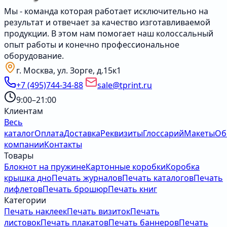
Мы - команда которая работает исключительно на
результат и отвечает за качество изготавливаемой
продукции. В этом нам помогает наш колоссальный
опыт работы и конечно профессиональное
оборудование.
г. Москва, ул. Зорге, д.15к1
+7 (495)744-34-88
sale@tprint.ru
9:00–21:00
Клиентам
Весь
каталог
Оплата
Доставка
Реквизиты
Глоссарий
Макеты
Об
компании
Контакты
Товары
Блокнот на пружине
Картонные коробки
Коробка
крышка дно
Печать журналов
Печать каталогов
Печать
лифлетов
Печать брошюр
Печать книг
Категории
Печать наклеек
Печать визиток
Печать
листовок
Печать плакатов
Печать баннеров
Печать