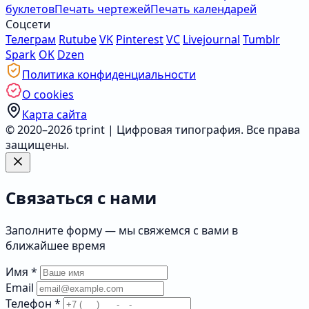
буклетов
Печать чертежей
Печать календарей
Соцсети
Телеграм
Rutube
VK
Pinterest
VC
Livejournal
Tumblr
Spark
OK
Dzen
Политика конфиденциальности
О cookies
Карта сайта
© 2020–2026 tprint | Цифровая типография. Все права
защищены.
Связаться с нами
Заполните форму — мы свяжемся с вами в
ближайшее время
Имя
*
Email
Телефон
*