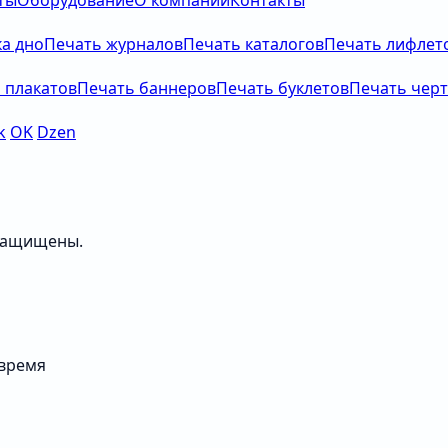
ты
Оборудование
О компании
Контакты
а дно
Печать журналов
Печать каталогов
Печать лифлет
 плакатов
Печать баннеров
Печать буклетов
Печать чер
k
OK
Dzen
 защищены.
 время