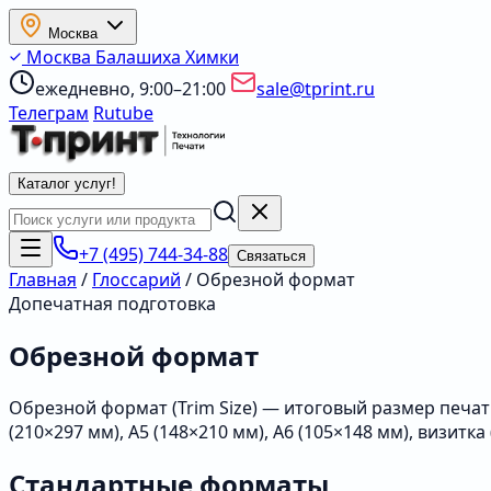
Москва
Москва
Балашиха
Химки
ежедневно, 9:00–21:00
sale@tprint.ru
Телеграм
Rutube
Каталог услуг
!
+7 (495) 744-34-88
Связаться
Главная
/
Глоссарий
/
Обрезной формат
Допечатная подготовка
Обрезной формат
Обрезной формат (Trim Size) — итоговый размер печат
(210×297 мм), A5 (148×210 мм), A6 (105×148 мм), визитка 
Стандартные форматы