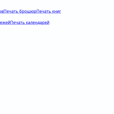
ов
Печать брошюр
Печать книг
тежей
Печать календарей