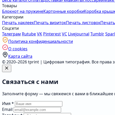
Весь каталог
Оплата
Доставка
Реквизиты
Глоссарий
Маке
Товары
Блокнот на пружине
Картонные коробки
Коробка крышк
Категории
Печать наклеек
Печать визиток
Печать листовок
Печать
Соцсети
Телеграм
Rutube
VK
Pinterest
VC
Livejournal
Tumblr
Spar
Политика конфиденциальности
О cookies
Карта сайта
© 2020–2026 tprint | Цифровая типография. Все права
Связаться с нами
Заполните форму — мы свяжемся с вами в ближайшее
Имя
*
Email