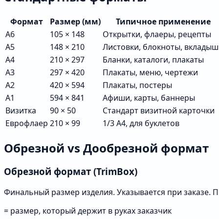
Формат
Размер (мм)
Типичное применение
A6
105 × 148
Открытки, флаеры, рецепты
A5
148 × 210
Листовки, блокноты, вклады
A4
210 × 297
Бланки, каталоги, плакаты
A3
297 × 420
Плакаты, меню, чертежи
A2
420 × 594
Плакаты, постеры
A1
594 × 841
Афиши, карты, баннеры
Визитка
90 × 50
Стандарт визитной карточки
Еврофлаер
210 × 99
1/3 A4, для буклетов
Обрезной vs Дообрезной формат
Обрезной формат (TrimBox)
Финальный размер изделия. Указывается при заказе. П
= размер, который держит в руках заказчик