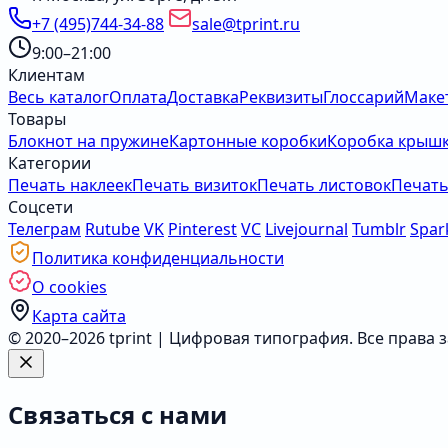
+7 (495)744-34-88
sale@tprint.ru
9:00–21:00
Клиентам
Весь каталог
Оплата
Доставка
Реквизиты
Глоссарий
Маке
Товары
Блокнот на пружине
Картонные коробки
Коробка крышк
Категории
Печать наклеек
Печать визиток
Печать листовок
Печать
Соцсети
Телеграм
Rutube
VK
Pinterest
VC
Livejournal
Tumblr
Spar
Политика конфиденциальности
О cookies
Карта сайта
© 2020–2026 tprint | Цифровая типография. Все права
Связаться с нами