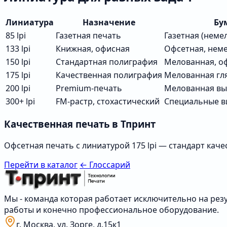
Линиатура
Назначение
Бу
85 lpi
Газетная печать
Газетная (неме
133 lpi
Книжная, офисная
Офсетная, нем
150 lpi
Стандартная полиграфия
Мелованная, о
175 lpi
Качественная полиграфия
Мелованная гл
200 lpi
Premium-печать
Мелованная вы
300+ lpi
FM-растр, стохастический
Специальные в
Качественная печать в Тпринт
Офсетная печать с линиатурой 175 lpi — стандарт каче
Перейти в каталог
← Глоссарий
Мы - команда которая работает исключительно на резу
работы и конечно профессиональное оборудование.
г. Москва, ул. Зорге, д.15к1