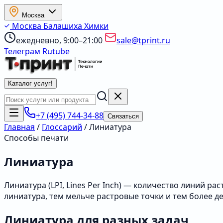
Москва
Москва
Балашиха
Химки
ежедневно, 9:00–21:00
sale@tprint.ru
Телеграм
Rutube
Каталог услуг
!
+7 (495) 744-34-88
Связаться
Главная
/
Глоссарий
/
Линиатура
Способы печати
Линиатура
Линиатура (LPI, Lines Per Inch) — количество линий 
линиатура, тем мельче растровые точки и тем более 
Линиатура для разных задач