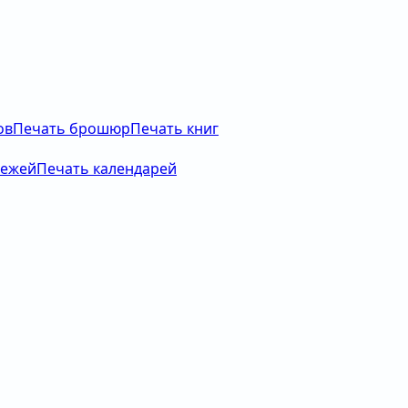
ов
Печать брошюр
Печать книг
тежей
Печать календарей