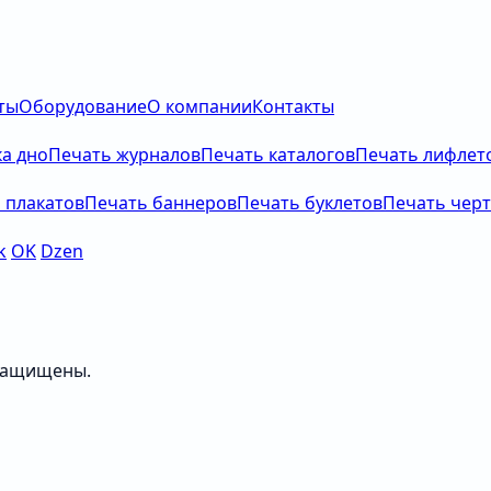
ты
Оборудование
О компании
Контакты
а дно
Печать журналов
Печать каталогов
Печать лифлет
 плакатов
Печать баннеров
Печать буклетов
Печать чер
k
OK
Dzen
 защищены.