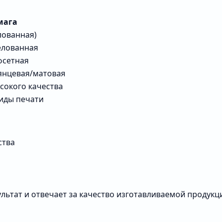
мага
лованная)
елованная
фсетная
янцевая/матовая
сокого качества
иды печати
ства
льтат и отвечает за качество изготавливаемой продукц