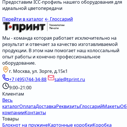
Предоставим ICC-профиль нашего оборудования для
идеальной цветопередачи
Перейти в каталог
← Глоссарий
Мы - команда которая работает исключительно на
результат и отвечает за качество изготавливаемой
продукции. В этом нам помогает наш колоссальный
опыт работы и конечно профессиональное
оборудование.
г. Москва, ул. Зорге, д.15к1
+7 (495)744-34-88
sale@tprint.ru
9:00–21:00
Клиентам
Весь
каталог
Оплата
Доставка
Реквизиты
Глоссарий
Макеты
Об
компании
Контакты
Товары
Блокнот на пружине
Картонные коробки
Коробка