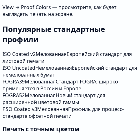
View → Proof Colors — просмотрите, как будет
выглядеть печать на экране.
Популярные стандартные
профили
ISO Coated v2
Мелованная
Европейский стандарт для
листовой печати
ISO Uncoated
Немелованная
Европейский стандарт для
немелованных бумаг
FOGRA39
Мелованная
Стандарт FOGRA, широко
применяется в России и Европе
FOGRA52
Мелованная
Новый стандарт для
расширенной цветовой гаммы
PSO Coated v3
Мелованная
Профиль для процесс-
стандарта офсетной печати
Печать с точным цветом