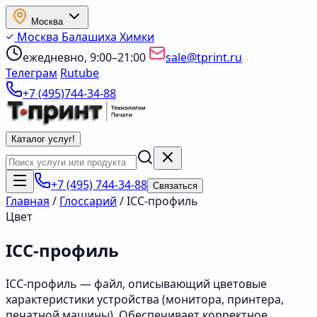
Москва
Москва
Балашиха
Химки
ежедневно, 9:00–21:00
sale@tprint.ru
Телеграм
Rutube
+7 (495)744-34-88
Каталог услуг
!
+7 (495) 744-34-88
Связаться
Главная
/
Глоссарий
/
ICC-профиль
Цвет
ICC-профиль
ICC-профиль — файл, описывающий цветовые
характеристики устройства (монитора, принтера,
печатной машины). Обеспечивает корректное