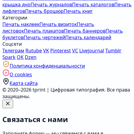
крышка дно
Печать журналов
Печать каталогов
Печать
лифлетов
Печать брошюр
Печать книг
Категории
Печать наклеек
Печать визиток
Печать
листовок
Печать плакатов
Печать баннеров
Печать
буклетов
Печать чертежей
Печать календарей
Соцсети
Телеграм
Rutube
VK
Pinterest
VC
Livejournal
Tumblr
Spark
OK
Dzen
Политика конфиденциальности
О cookies
Карта сайта
© 2020–2026 tprint | Цифровая типография. Все права
защищены.
Связаться с нами
Заполните форму — мы свяжемся с вами в