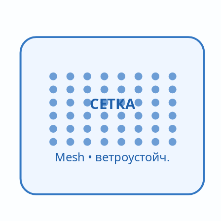
СЕТКА
Mesh • ветроустойч.