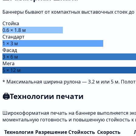
Баннеры бывают от компактных выставочных стоек до 
Стойка
0.6 × 1.8 м
Стандарт
1 × 3 м
Фасад
3 × 6 м
Мега
5 × 12 м
* Максимальная ширина рулона — 3.2 м или 5 м. Пол
🖨️
Технологии печати
Широкоформатная печать на баннере выполняется экос
моментальную готовность и повышенную стойкость к 
Технология
Разрешение
Стойкость
Скорость