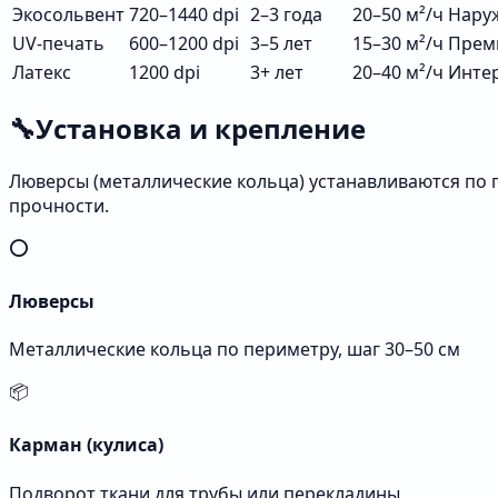
Экосольвент
720–1440 dpi
2–3 года
20–50 м²/ч
Нару
UV-печать
600–1200 dpi
3–5 лет
15–30 м²/ч
Прем
Латекс
1200 dpi
3+ лет
20–40 м²/ч
Интер
🔧
Установка и крепление
Люверсы (металлические кольца) устанавливаются по 
прочности.
⭕
Люверсы
Металлические кольца по периметру, шаг 30–50 см
📦
Карман (кулиса)
Подворот ткани для трубы или перекладины