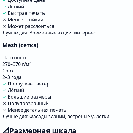
✓
Лёгкий
✓
Быстрая печать
✗
Менее стойкий
✗
Может расслоиться
Лучше для:
Временные акции, интерьер
Mesh (сетка)
Плотность
270–370 г/м²
Срок
2–3 года
✓
Пропускает ветер
✓
Лёгкий
✓
Большие размеры
✗
Полупрозрачный
✗
Менее детальная печать
Лучше для:
Фасады зданий, ветреные участки
📐
Размерная шкала