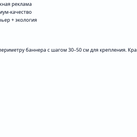
жная реклама
иум-качество
ьер + экология
периметру баннера с шагом 30–50 см для крепления. Кр