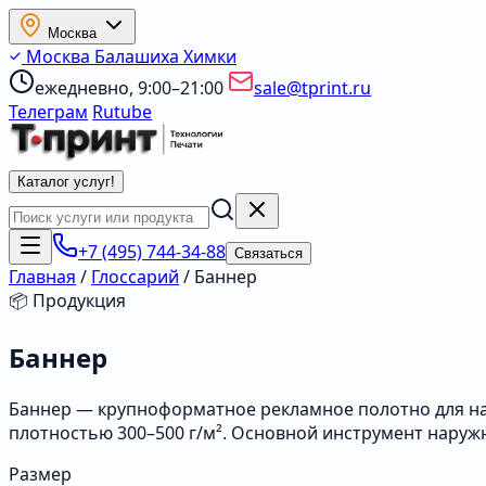
Москва
Москва
Балашиха
Химки
ежедневно, 9:00–21:00
sale@tprint.ru
Телеграм
Rutube
Каталог услуг
!
+7 (495) 744-34-88
Связаться
Главная
/
Глоссарий
/
Баннер
📦 Продукция
Баннер
Баннер — крупноформатное рекламное полотно для на
плотностью 300–500 г/м². Основной инструмент наруж
Размер