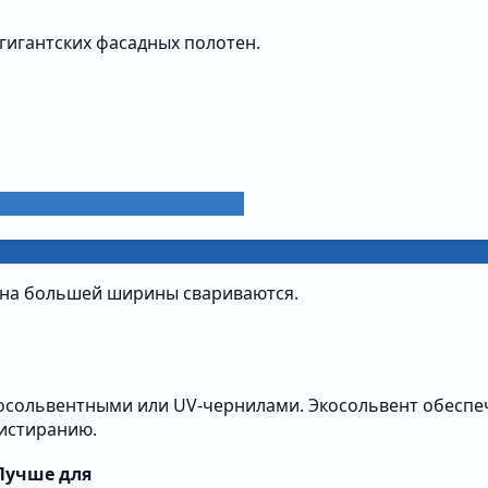
гигантских фасадных полотен.
отна большей ширины свариваются.
ольвентными или UV-чернилами. Экосольвент обеспечив
истиранию.
Лучше для