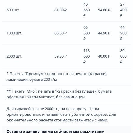
40
27
500 шт.
81.30 ₽
650
54.80 ₽
400
₽
₽
66
44
1000 шт.
66.50 ₽
500
44.90 ₽
900
₽
₽
118
80
2000 шт.
59.30 ₽
600
40.00 ₽
000
₽
₽
* Пакеты "Премиум": полноцветная печать (4 краски),
ламинация, бумага 200 г/м
** Пакеты "Эко": печать в 1-2 краски без плашек, бумага
офсетная 160 г/м матовая, без ламинации
Для тиражей свыше 2000 - цена по запросу! Цены
ориентировочные и не являются публичной офертой. Для
окончательного расчета стоимости свяжитесь с нами.
Оставьте заявку прямо сейчас и мы рассчитаем