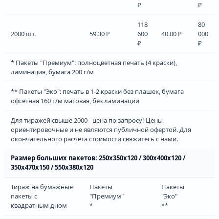
₽
₽
118
80
2000 шт.
59.30 ₽
600
40.00 ₽
000
₽
₽
* Пакеты "Премиум": полноцветная печать (4 краски),
ламинация, бумага 200 г/м
** Пакеты "Эко": печать в 1-2 краски без плашек, бумага
офсетная 160 г/м матовая, без ламинации
Для тиражей свыше 2000 - цена по запросу! Цены
ориентировочные и не являются публичной офертой. Для
окончательного расчета стоимости свяжитесь с нами.
Размер больших пакетов: 250х350х120 / 300х400х120 /
350х470х150 / 550х380х120
Тираж на бумажные
Пакеты
Пакеты
пакеты с
"Премиум"
"Эко"
квадратным дном
*
**