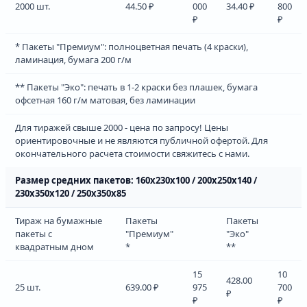
2000 шт.
44.50 ₽
000
34.40 ₽
800
₽
₽
* Пакеты "Премиум": полноцветная печать (4 краски),
ламинация, бумага 200 г/м
** Пакеты "Эко": печать в 1-2 краски без плашек, бумага
офсетная 160 г/м матовая, без ламинации
Для тиражей свыше 2000 - цена по запросу! Цены
ориентировочные и не являются публичной офертой. Для
окончательного расчета стоимости свяжитесь с нами.
Размер средних пакетов: 160х230х100 / 200х250х140 /
230х350х120 / 250х350х85
Тираж на бумажные
Пакеты
Пакеты
пакеты с
"Премиум"
"Эко"
квадратным дном
*
**
15
10
428.00
25 шт.
639.00 ₽
975
700
₽
₽
₽