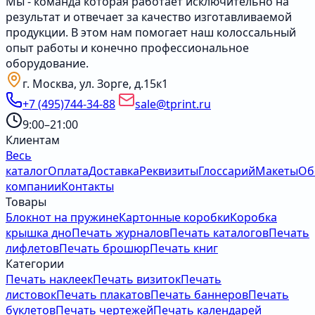
Мы - команда которая работает исключительно на
результат и отвечает за качество изготавливаемой
продукции. В этом нам помогает наш колоссальный
опыт работы и конечно профессиональное
оборудование.
г. Москва, ул. Зорге, д.15к1
+7 (495)744-34-88
sale@tprint.ru
9:00–21:00
Клиентам
Весь
каталог
Оплата
Доставка
Реквизиты
Глоссарий
Макеты
Об
компании
Контакты
Товары
Блокнот на пружине
Картонные коробки
Коробка
крышка дно
Печать журналов
Печать каталогов
Печать
лифлетов
Печать брошюр
Печать книг
Категории
Печать наклеек
Печать визиток
Печать
листовок
Печать плакатов
Печать баннеров
Печать
буклетов
Печать чертежей
Печать календарей